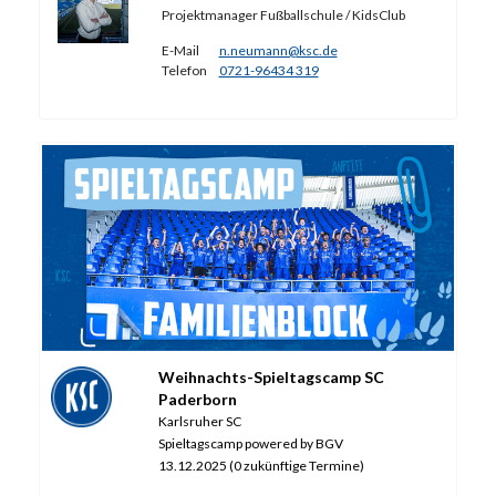
Projektmanager Fußballschule / KidsClub
E-Mail
n.neumann@ksc.de
Telefon
0721-96434 319
Weihnachts-Spieltagscamp SC
Paderborn
Karlsruher SC
Spieltagscamp powered by BGV
13.12.2025 (0 zukünftige Termine)