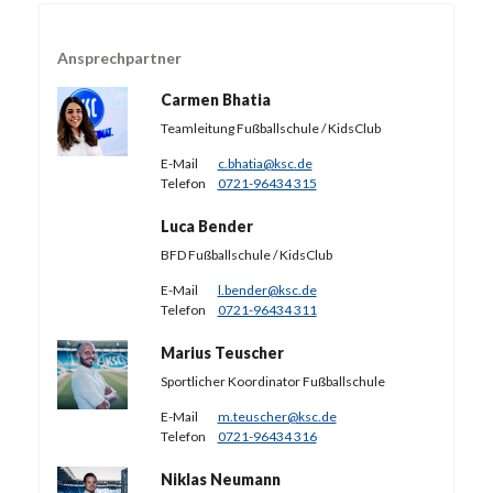
Ansprechpartner
Carmen Bhatia
Teamleitung Fußballschule / KidsClub
E-Mail
c.bhatia@ksc.de
Telefon
0721-96434 315
Luca Bender
BFD Fußballschule / KidsClub
E-Mail
l.bender@ksc.de
Telefon
0721-96434 311
Marius Teuscher
Sportlicher Koordinator Fußballschule
E-Mail
m.teuscher@ksc.de
Telefon
0721-96434 316
Niklas Neumann